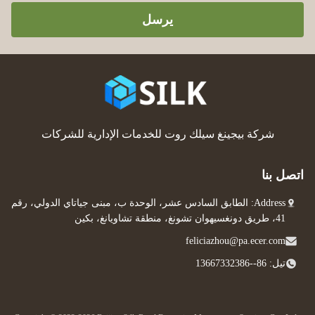
يرسل
شركة بيجينغ سيلك روت للخدمات الإدارية للشركات
اتصل بنا
Address: الطابق السادس عشر، الوحدة ب، مبنى جياتاي الدولي، رقم
41، طريق دونغسيهوان تشونغ، منطقة تشاويانغ، بكين
feliciazhou@pa.ecer.com
تيل: 86--13667332386