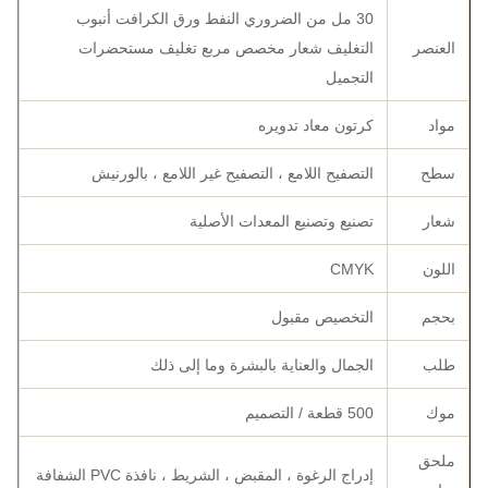
30 مل من الضروري النفط ورق الكرافت أنبوب
العنصر
التغليف شعار مخصص مربع تغليف مستحضرات
التجميل
مواد
كرتون معاد تدويره
سطح
التصفيح اللامع ، التصفيح غير اللامع ، بالورنيش
شعار
تصنيع وتصنيع المعدات الأصلية
اللون
CMYK
بحجم
التخصيص مقبول
طلب
الجمال والعناية بالبشرة وما إلى ذلك
موك
500 قطعة / التصميم
ملحق
إدراج الرغوة ، المقبض ، الشريط ، نافذة PVC الشفافة