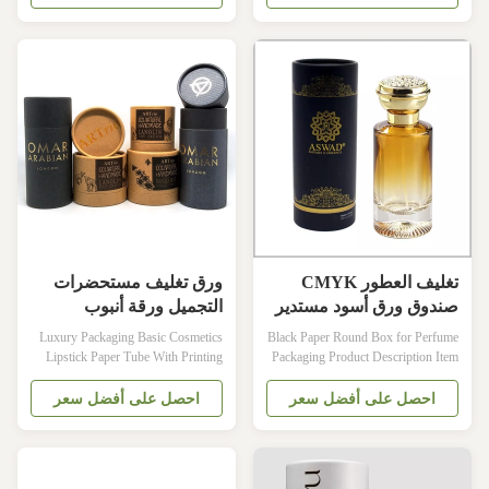
Customized PMS printing, etc
paper / aluminum foil Size As
Surface art Glitter power,
requested Design As requested
embossing, debossing, etc Color 4
Color 4 Colors / Pantone Printing
color Accessories Black or White
Offset printing / silk screen printing,
EVA MOQ 500pcs File formats
etc. Handling Glossy, matte ...
PDF, CDR, AI are ...
تغليف العطور CMYK
ورق تغليف مستحضرات
صندوق ورق أسود مستدير
التجميل ورقة أنبوب
مع إدراج EVA
التغليف الساتان إدراج
Luxury Packaging Basic Cosmetics
Black Paper Round Box for Perfume
بطاقة المخملية
Lipstick Paper Tube With Printing
Packaging Product Description Item
Gold Finished Box Packaging
Black Paper Round Box for Perfume
Manufacturer Size Customized Color
Packaging Cosmetic Tube Packaging
احصل على أفضل سعر
احصل على أفضل سعر
CMYK, Pantone color, customized
with EVA Insert Material Coated
Material Art paper/ special
paper + EVA Surface Matte
paper/fancy paper, kraft paper,
lamination, Varnishing, Gold foiling,
cardboard Logo Full color, golden
etc Design Customer's Specific