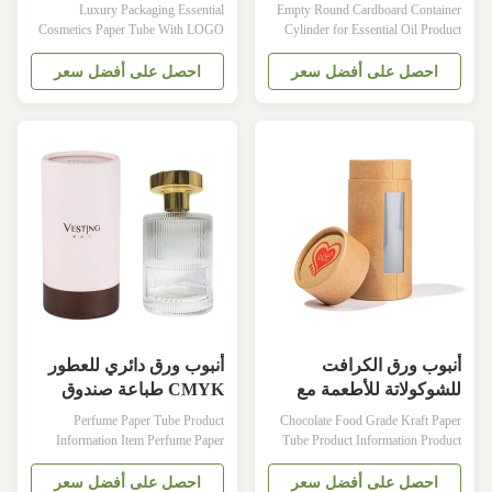
أنبوب التعبئة والتغليف
الاستخدامات ، تغليف
Luxury Packaging Essential
Empty Round Cardboard Container
CMYK مستحضرات
منتجات مستحضرات
Cosmetics Paper Tube With LOGO
Cylinder for Essential Oil Product
Description Item Empty Round
التجميل ورقة أنابيب التعبئة
التجميل OEM
Printing Gold Finished Box
Packaging Manufacturer Size
Cardboard Container Cylinder for
احصل على أفضل سعر
احصل على أفضل سعر
والتغليف
Customized Color CMYK, Pantone
Essential Oil Tea Packaging Material
color, customized Material Art paper/
Recycled cardboard paper Surface
special paper/fancy paper, kraft
Glossy lamination, Matte lamination,
paper, cardboard Logo Full color,
Varnishing Logo ODM&OEM
golden hot stamping, silver hot-
Color CMYK Size Customization
stamping, emboss, ...
acceptable ...
أنبوب ورق الكرافت
أنبوب ورق دائري للعطور
للشوكولاتة للأطعمة مع
CMYK طباعة صندوق
نافذة PVC للطعام والشاي
تغليف مستحضرات
Perfume Paper Tube Product
Chocolate Food Grade Kraft Paper
والورق
التجميل من الورق المقوى
Information Item Perfume Paper
Tube Product Information Product
Tube Material 2mm white cardboard
Details Name Chocolate Food Grade
covered with 157g artpaper Printing
Kraft Paper Tube Material kraft
احصل على أفضل سعر
احصل على أفضل سعر