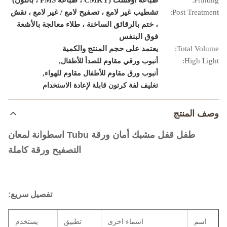
Printing:
طباعة أوفست (CMKY ، طباعة PMS ، بانتون)
Post Treatment:
تشطيب غير لامع ، تصفيح لامع / غير لامع ، نقش
، ختم بالرقائق الساخنة ، طلاء معالجة بالأشعة
فوق البنفس
Total Volume:
يعتمد على حجم المنتج والكمية
,
High Light:
أنبوب ورقي مقاوم للصدأ للأطفال
,
أنبوب ورق مقاوم للأطفال مقاوم للهواء
تغليف لفة كرتون قابلة لإعادة الاستخدام
وصف المنتج
طفل قفل مشبك أمان ورقة Tubu اسطوانة لمعان
التصفيح ورقة كاملة
تفصيل سريع:
اسم
اسماء اخرى
تطبيق
يستخدم