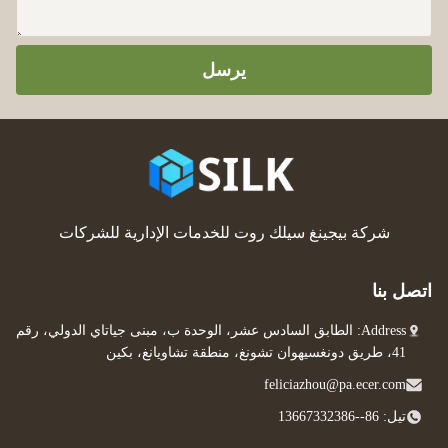
يرسل
شركة بيجينغ سيلك روت للخدمات الإدارية للشركات
اتصل بنا
Address: الطابق السادس عشر، الوحدة ب، مبنى جياتاي الدولي، رقم
41، طريق دونغسيهوان تشونغ، منطقة تشاويانغ، بكين
feliciazhou@pa.ecer.com
تيل: 86--13667332386