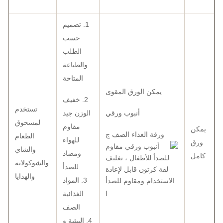
1. تصميم
حسب
الطلب
والطباعة
المتاحة
يمكن الورق المقوى
2. خفيف
تستخدم
أنبوب ورقي
الوزن جيد
لمسحوق
مقاوم
يمكن
ورقة الغذاء الصف ج
الطعام
للهواء
ورق
والشاي
ومضاد
كامل
والشوكولاته
للصدأ
والهدايا
3. المواد
ا
الغذائية
الصف
4. البيئية و