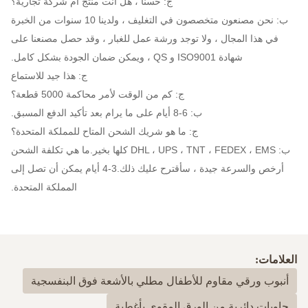
ج: حسنًا ، هل أنت منتج أم شركة تجارية؟
ب: نحن مصنعون متخصصون في التغليف ، ولدينا 10 سنوات من الخبرة
في هذا المجال ، ولا توجد ورشة عمل للغبار ، وقد حصل مصنعنا على
شهادة ISO9001 و QS ، ويمكن ضمان الجودة بشكل كامل.
ج: هذا جيد للاستماع
ج: كم من الوقت لأمر محاكمة 5000 قطعة؟
ب: 6-8 أيام على ما يرام بعد تأكيد الدفع المسبق.
ج: ما هو شريك الشحن المتاح للمملكة المتحدة؟
ب: DHL ، UPS ، TNT ، FEDEX ، EMS كلها بخير.ما هي تكلفة الشحن
أرخص والسرعة جيدة ، سأقترح عليك ذلك.3-4 أيام يمكن أن تصل إلى
المملكة المتحدة.
العلامات:
أنبوب ورقي مقاوم للأطفال مطلي بالأشعة فوق البنفسجية
حاويات دائرية من الورق المقوى بأغطية