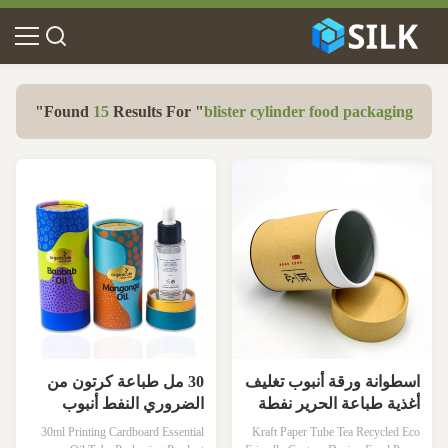
"
Found
15
Results For "
blister cylinder food packaging
اسطوانة ورقة أنبوب تغليف
30 مل طباعة كرتون من
أغذية طباعة الحرير نفطة
الضروري النفط أنبوب
إدراج
التعبئة والتغليف ورقة
30ml Printing Cardboard Essential
Kraft Paper Tube Tea Recycled Eco
الحاويات لزجاجات